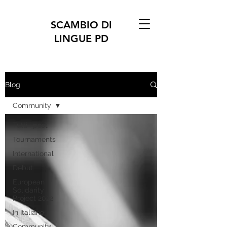
SCAMBIO DI
LINGUE PD
Blog
Community
Tutti i post
Tournaments
International
Debut
European
Solidarity
Project 2022
In Italiano
Community