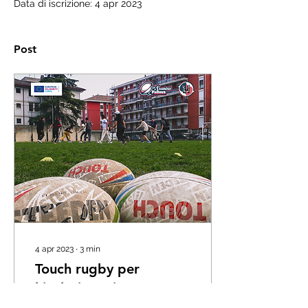
Data di iscrizione: 4 apr 2023
Post
4 apr 2023
∙
3
min
Touch rugby per
l’inclusione: in campo
con i ragazzi di Amici