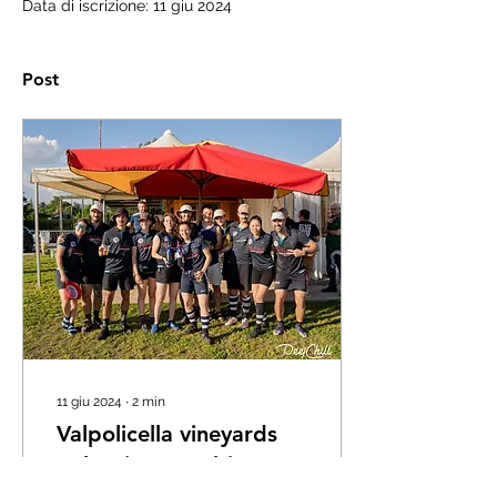
Data di iscrizione: 11 giu 2024
Post
11 giu 2024
∙
2
min
Valpolicella vineyards
galvanise Scambio to
record best season